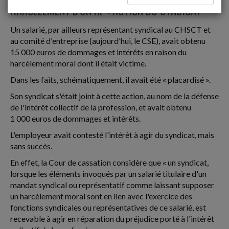
HARCÈLEMENT D'UN RP : ACTION DU SYNDICAT
Un salarié, par ailleurs représentant syndical au CHSCT et
au comité d'entreprise (aujourd'hui, le CSE), avait obtenu
15 000 euros de dommages et intérêts en raison du
harcèlement moral dont il était victime.
Dans les faits, schématiquement, il avait été « placardisé ».
Son syndicat s'était joint à cette action, au nom de la défense
de l'intérêt collectif de la profession, et avait obtenu
1 000 euros de dommages et intérêts.
L'employeur avait contesté l'intérêt à agir du syndicat, mais
sans succès.
En effet, la Cour de cassation considère que « un syndicat,
lorsque les éléments invoqués par un salarié titulaire d'un
mandat syndical ou représentatif comme laissant supposer
un harcèlement moral sont en lien avec l'exercice des
fonctions syndicales ou représentatives de ce salarié, est
recevable à agir en réparation du préjudice porté à l'intérêt