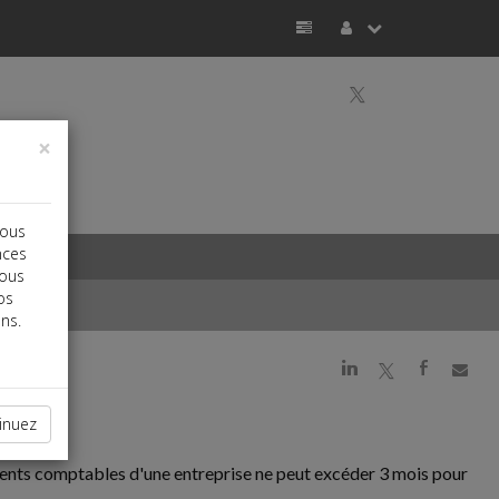
a
×
vous
nces
vous
os
ns.
j
a
b
inuez
cuments comptables d'une entreprise ne peut excéder 3 mois pour