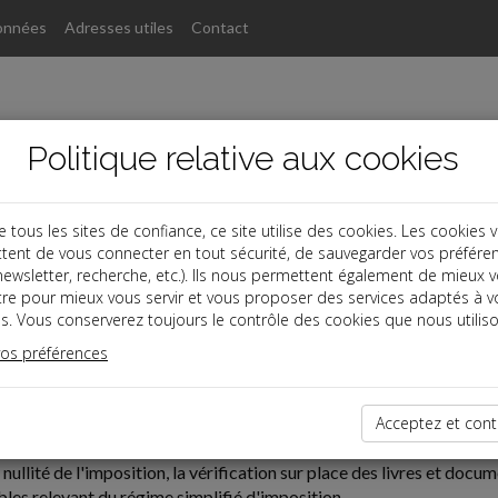
onnées
Adresses utiles
Contact
Politique relative aux cookies
ous les sites de confiance, ce site utilise des cookies. Les cookies 
tent de vous connecter en tout sécurité, de sauvegarder vos préfére
, newsletter, recherche, etc.). Ils nous permettent également de mieux 
tre pour mieux vous servir et vous proposer des services adaptés à v
s. Vous conserverez toujours le contrôle des cookies que nous utiliso
vos préférences
07-21
ION DE COMPTABILITÉ
Acceptez et cont
 nullité de l'imposition, la vérification sur place des livres et do
bles relevant du régime simplifié d'imposition.