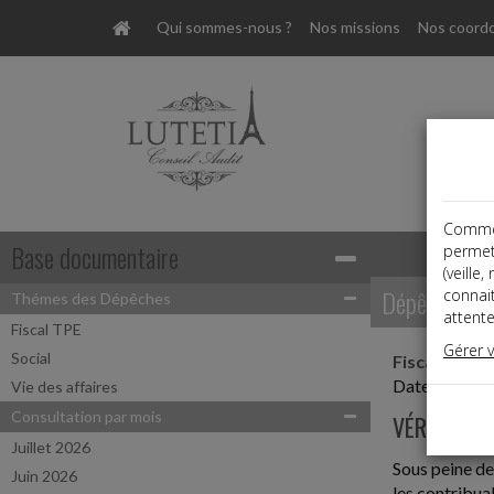
Qui sommes-nous ?
Nos missions
Nos coord
Comme t
Base documentaire
permet
(veille
Dépêches
connai
Thémes des Dépêches
attente
Fiscal TPE
Gérer 
Social
Fiscal TPE
Date: 2022-
Vie des affaires
Consultation par mois
VÉRIFICAT
Juillet 2026
Sous peine de
Juin 2026
les contribua