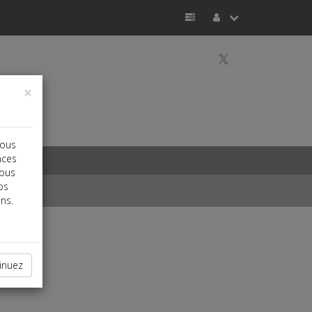
a
×
vous
nces
vous
os
ns.
inuez