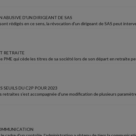
 ABUSIVE D'UN DIRIGEANT DE SAS
 sont rédigés en ce sens, la révocation d'un dirigeant de SAS peut interve
T RETRAITE
e PME qui cède les titres de sa société lors de son départ en retraite peu
 SEUILS DU C2P POUR 2023
s retraites s'est accompagnée d'une modification de plusieurs paramètre
COMMUNICATION
le cadre d'un contrôle, l'administration a obtenu de tiers la communication