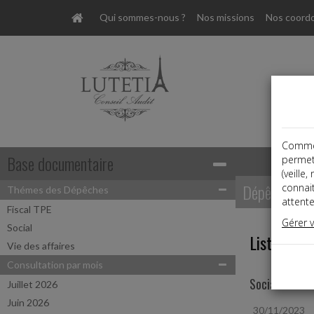
Qui sommes-nous ?
Nos missions
Nos coord
Comme t
Base documentaire
permet
(veille
Dépêches
connai
Thémes des Dépêches
attente
Fiscal TPE
Gérer 
Social
Liste des 
Vie des affaires
Consultation par mois
Social
Juillet 2026
Juin 2026
30/11/2023