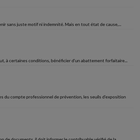
nir sans juste motif ni indemnité. Mais en tout état de cause,...
t, à certaines conditions, bénéficier d'un abattement forfaitaire...
s du compte professionnel de prévention, les seuils d'exposition
 de documents, il doit informer le contribuable vérifié de la...