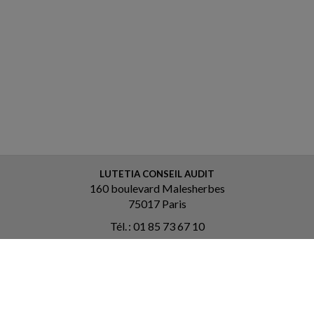
LUTETIA CONSEIL AUDIT
160 boulevard Malesherbes
75017 Paris
Tél. : 01 85 73 67 10
Courriel :
contact@lutetia-ca.fr
ACCUEIL