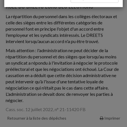
RÔLE DU DREETS LORS DES ÉLECTIONS
La répartition du personnel dans les collèges électoraux et
celle des sièges entre les différentes catégories de
personnel font en principe l'objet d'un accord entre
l'employeur et les syndicats intéressés. Le DREETS
intervient lorsqu'aucun accord n'a pu être trouvé.
Mais attention : l'administration ne peut décider de la
répartition du personnel et des sièges que lorsqu'au moins
un syndicat a répondu à l'invitation à négocier le protocole
préélectoral et que les négociations ont échoué. La Cour de
cassation en a déduit que cette décision administrative ne
peut intervenir qu'à l'issue d'une tentative loyale de
négociation ce qui n'était pas le cas dans cette affaire.
L'administration se devait donc de renvoyer les parties à
négocier.
Cass. soc. 12 juillet 2022, n° 21-11420 FB
Retourner à la liste des dépêches
Imprimer