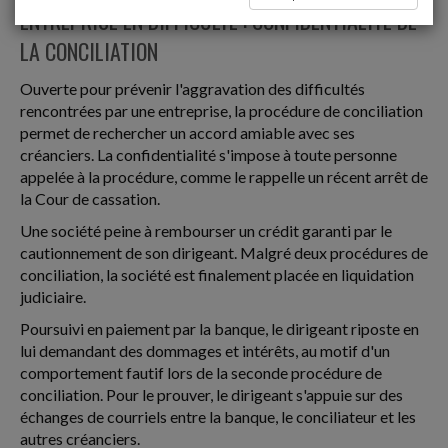
ENTREPRISE EN DIFFICULTÉ : CONFIDENTIALITÉ DE
LA CONCILIATION
Ouverte pour prévenir l'aggravation des difficultés
rencontrées par une entreprise, la procédure de conciliation
permet de rechercher un accord amiable avec ses
créanciers. La confidentialité s'impose à toute personne
appelée à la procédure, comme le rappelle un récent arrêt de
la Cour de cassation.
Une société peine à rembourser un crédit garanti par le
cautionnement de son dirigeant. Malgré deux procédures de
conciliation, la société est finalement placée en liquidation
judiciaire.
Poursuivi en paiement par la banque, le dirigeant riposte en
lui demandant des dommages et intérêts, au motif d'un
comportement fautif lors de la seconde procédure de
conciliation. Pour le prouver, le dirigeant s'appuie sur des
échanges de courriels entre la banque, le conciliateur et les
autres créanciers.