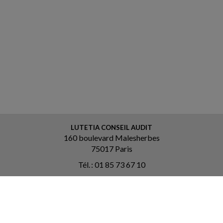
LUTETIA CONSEIL AUDIT
160 boulevard Malesherbes
75017 Paris
Tél. : 01 85 73 67 10
Courriel :
contact@lutetia-ca.fr