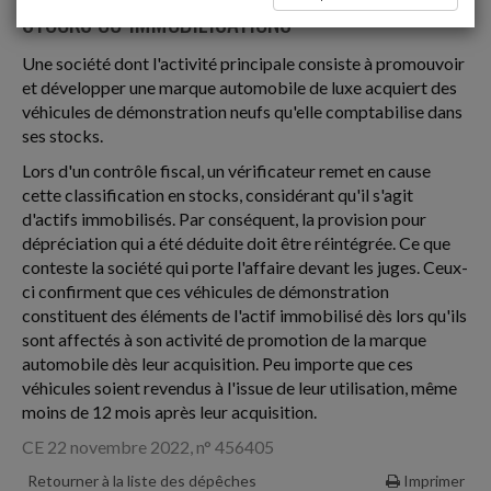
STOCKS OU IMMOBILISATIONS
Une société dont l'activité principale consiste à promouvoir
et développer une marque automobile de luxe acquiert des
véhicules de démonstration neufs qu'elle comptabilise dans
ses stocks.
Lors d'un contrôle fiscal, un vérificateur remet en cause
cette classification en stocks, considérant qu'il s'agit
d'actifs immobilisés. Par conséquent, la provision pour
dépréciation qui a été déduite doit être réintégrée. Ce que
conteste la société qui porte l'affaire devant les juges. Ceux-
ci confirment que ces véhicules de démonstration
constituent des éléments de l'actif immobilisé dès lors qu'ils
sont affectés à son activité de promotion de la marque
automobile dès leur acquisition. Peu importe que ces
véhicules soient revendus à l'issue de leur utilisation, même
moins de 12 mois après leur acquisition.
CE 22 novembre 2022, n° 456405
Retourner à la liste des dépêches
Imprimer