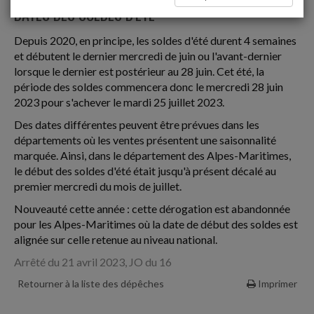
DATES DES SOLDES D'ÉTÉ
Depuis 2020, en principe, les soldes d'été durent 4 semaines
et débutent le dernier mercredi de juin ou l'avant-dernier
lorsque le dernier est postérieur au 28 juin. Cet été, la
période des soldes commencera donc le mercredi 28 juin
2023 pour s'achever le mardi 25 juillet 2023.
Des dates différentes peuvent être prévues dans les
départements où les ventes présentent une saisonnalité
marquée. Ainsi, dans le département des Alpes-Maritimes,
le début des soldes d'été était jusqu'à présent décalé au
premier mercredi du mois de juillet.
Nouveauté cette année : cette dérogation est abandonnée
pour les Alpes-Maritimes où la date de début des soldes est
alignée sur celle retenue au niveau national.
Arrêté du 21 avril 2023, JO du 16
Retourner à la liste des dépêches
Imprimer