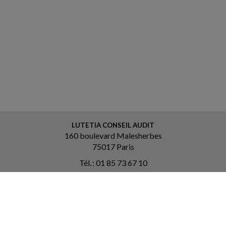
LUTETIA CONSEIL AUDIT
160 boulevard Malesherbes
75017 Paris
Tél. : 01 85 73 67 10
Courriel :
contact@lutetia-ca.fr
ACCUEIL