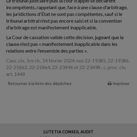
Le tribunal judiciaire puis la cour d'appel se déclarent
incompétents, rappelant que, face à une clause d'arbitrage,
les juridictions d'État ne sont pas compétentes, sauf si le
tribunal arbitral n'est pas encore saisi et si la convention
d'arbitrage est manifestement inapplicable.
La Cour de cassation valide cette décision, jugeant que la
clause n'est pas « manifestement inapplicable dans les
relations entre l'ensemble des parties ».
Cass. civ., 1re ch., 14 février 2024, nos 22-19385, 22-19386,
22-21862, 22-21864, 22-23496 et 22-23498 ; c. proc. civ.
art. 1448
Retourner à la liste des dépêches
Imprimer
LUTETIA CONSEIL AUDIT