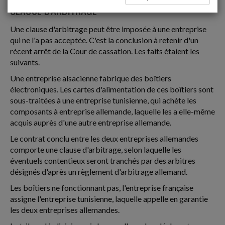
CLAUSE D'ARBITRAGE
Une clause d'arbitrage peut être imposée à une entreprise
qui ne l'a pas acceptée. C'est la conclusion à retenir d'un
récent arrêt de la Cour de cassation. Les faits étaient les
suivants.
Une entreprise alsacienne fabrique des boîtiers
électroniques. Les cartes d'alimentation de ces boîtiers sont
sous-traitées à une entreprise tunisienne, qui achète les
composants à entreprise allemande, laquelle les a elle-même
acquis auprès d'une autre entreprise allemande.
Le contrat conclu entre les deux entreprises allemandes
comporte une clause d'arbitrage, selon laquelle les
éventuels contentieux seront tranchés par des arbitres
désignés d'après un règlement d'arbitrage allemand.
Les boîtiers ne fonctionnant pas, l'entreprise française
assigne l'entreprise tunisienne, laquelle appelle en garantie
les deux entreprises allemandes.