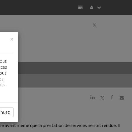
a
×
vous
nces
vous
os
ns.
j
a
b
inuez
 avant même que la prestation de services ne soit rendue. Il