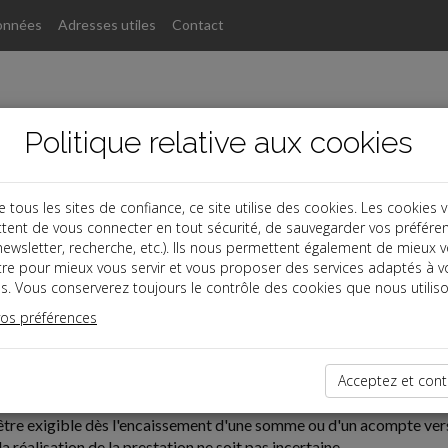
onnées
Adresses utiles
Contact
Politique relative aux cookies
ous les sites de confiance, ce site utilise des cookies. Les cookies 
tent de vous connecter en tout sécurité, de sauvegarder vos préfére
, newsletter, recherche, etc.). Ils nous permettent également de mieux 
tre pour mieux vous servir et vous proposer des services adaptés à v
s. Vous conserverez toujours le contrôle des cookies que nous utiliso
vos préférences
06-26
ES HONORAIRES D'AVOCAT
Acceptez et cont
tre exigible dès l'encaissement d'une somme ou d'un acompte versé
a réalisation de la prestation ne soit pas incertaine.