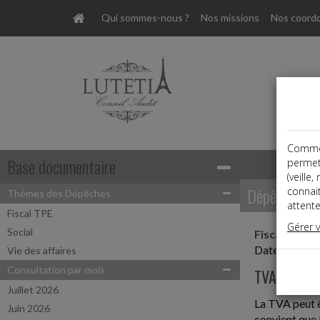
Qui sommes-nous ?
Nos missions
Nos coord
Comme t
Base documentaire
permet
(veille
Dépêches
connai
Thémes des Dépêches
attente
Fiscal TPE
Gérer 
Social
Fiscal TPE
Date: 2025-
Vie des affaires
Consultation par mois
TVA SUR L
Juillet 2026
La TVA peut ê
Juin 2026
convient que l