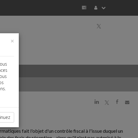
a
×
vous
nces
vous
os
ns.
j
a
b
inuez
matiques fait l'objet d'un contrôle fiscal à l'issue duquel un
 des frais de réception... alors qu'il n'est pas autorisé à le