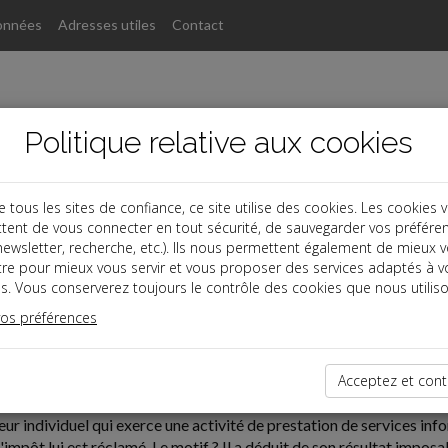
onnées
Adresses utiles
Contact
Politique relative aux cookies
ous les sites de confiance, ce site utilise des cookies. Les cookies 
tent de vous connecter en tout sécurité, de sauvegarder vos préfére
, newsletter, recherche, etc.). Ils nous permettent également de mieux 
tre pour mieux vous servir et vous proposer des services adaptés à v
s. Vous conserverez toujours le contrôle des cookies que nous utiliso
vos préférences
09-25
RÉCEPTION
Acceptez et cont
r individuel qui exerce une activité de prestation de services infor
mpôt lui est réclamé. Le motif ? Il a déduit de son résultat imposable