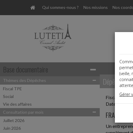
Qui sommes-nous ?
Nos missions
Nos coord
Comme t
Base documentaire
permet
(veille
Dépêches
connai
Thémes des Dépêches
attente
Fiscal TPE
Gérer 
Social
Fiscal TPE
Date: 2025-
Vie des affaires
Consultation par mois
FRAIS DE 
Juillet 2026
Un entrepreneu
Juin 2026
supplément d'i