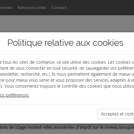
onnées
Adresses utiles
Contact
Politique relative aux cookies
ous les sites de confiance, ce site utilise des cookies. Les cookies 
tent de vous connecter en tout sécurité, de sauvegarder vos préfére
, newsletter, recherche, etc.). Ils nous permettent également de mieux 
tre pour mieux vous servir et vous proposer des services adaptés à v
s. Vous conserverez toujours le contrôle des cookies que nous utiliso
vos préférences
06-03
ION DES STAGIAIRES
Acceptez et cont
ions de stage restent-elles exonérées d'impôt sur le revenu lorsqu'e