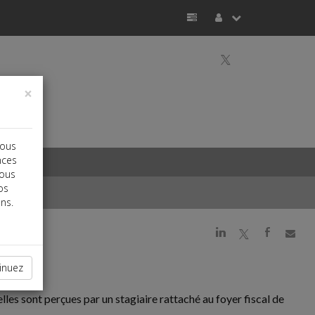
a
×
vous
nces
vous
os
ns.
j
a
b
inuez
lles sont perçues par un stagiaire rattaché au foyer fiscal de