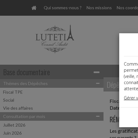
Qui sommes-nous ?
Nos missions
Nos coord
Comme t
Base documentaire
permet
(veille
Dépêches
connai
Thémes des Dépêches
attente
Fiscal TPE
Gérer 
Social
Fiscal TPE
Date: 2026-
Vie des affaires
Consultation par mois
RÉMUNÉRAT
Juillet 2026
Les gratificat
Juin 2026
ses parents ?