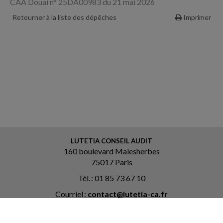
CAA Douai n° 25DA00983 du 21 mai 2026
Retourner à la liste des dépêches
Imprimer
LUTETIA CONSEIL AUDIT
160 boulevard Malesherbes
75017 Paris
Tél. : 01 85 73 67 10
Courriel :
contact@lutetia-ca.fr