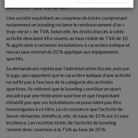
BOWLING : JEU OU SPORT ?
Une société exploitant un complexe de loisirs comprenant
notamment un bowling réclame le remboursement d'un «
trop-versé » de TVA. Selon elle, les droits d'accès à cette
activité devraient être soumis au taux réduit de TVA de 10
% applicable à certaines installations à caractère ludique et
non au taux normal de 20 % appliqué aux équipements
sportifs.
Sa demande est rejetée par l'administration fiscale, puis par
le juge, qui rappellent que le caractère ludique d'une activité
ne suffit pas à l'exclure de la catégorie des activités
sportives. Ils relèvent que le bowling constitue un sport
encadré par une fédération sportive et que l'exploitant
n'établit pas que ses installations ne pourraient pas être
homologuées à ce titre. La circonstance que l'activité de
lancer de haches bénéficie, elle, du taux de 10 % est ici sans
incidence. Les recettes tirées de l'activité de bowling
restent donc soumises à la TVA au taux de 20 %.