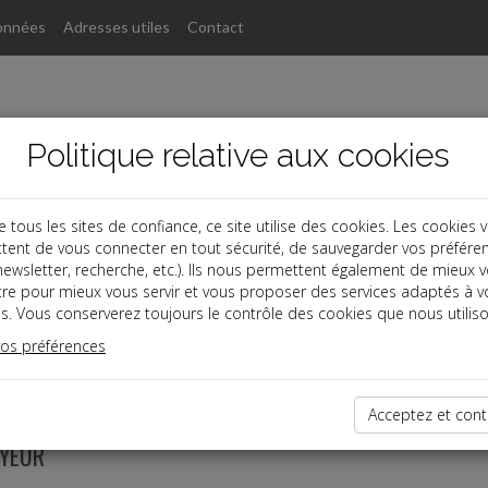
onnées
Adresses utiles
Contact
Politique relative aux cookies
ous les sites de confiance, ce site utilise des cookies. Les cookies 
tent de vous connecter en tout sécurité, de sauvegarder vos préfére
, newsletter, recherche, etc.). Ils nous permettent également de mieux 
tre pour mieux vous servir et vous proposer des services adaptés à v
s. Vous conserverez toujours le contrôle des cookies que nous utiliso
vos préférences
07-01
 PRÉÉLECTORAL : LES HEURES DE NÉGOCIATION ET LES
Acceptez et cont
OYEUR