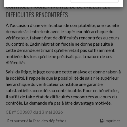
CONTRÔLE FISCAL : INUTILE DE DÉTAILLER LES
DIFFICULTÉS RENCONTRÉES
À l'occasion d'une vérification de comptabilité, une société
demande à s'entretenir avec le supérieur hiérarchique du
vérificateur, faisant état de difficultés rencontrées au cours
du contrôle. L'administration fiscale ne donne pas suite à
cette demande, estimant qu'elle n'était pas suffisamment
motivée dès lors qu'elle ne précisait pas la nature de ces
difficultés.
Saisi du litige, le juge censure cette analyse et donne raison à
la société. Il rappelle que la possibilité de saisir le supérieur
hiérarchique du vérificateur constitue une garantie
substantielle accordée au contribuable. Pour en bénéficier,
il suffit de faire état de difficultés rencontrées au cours du
contrôle. La demande n'a pas à être davantage motivée.
CE n° 503687 du 13 mai 2026
Retourner à la liste des dépêches
Imprimer