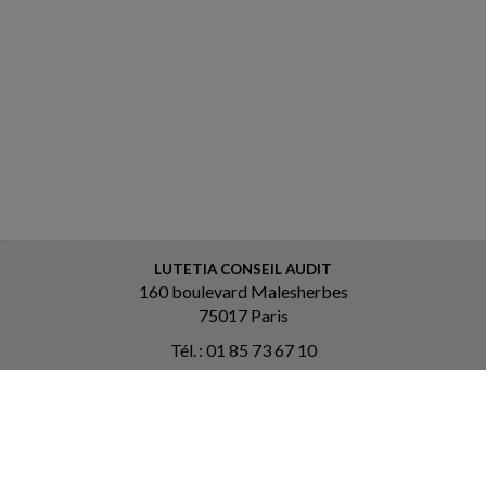
LUTETIA CONSEIL AUDIT
160 boulevard Malesherbes
75017 Paris
Tél. : 01 85 73 67 10
Courriel :
contact@lutetia-ca.fr
ACCUEIL