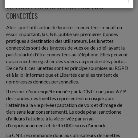
VIE PRIVÉE : ATTENTION AUX LUNETTES
CONNECTÉES
Alors que l'utilisation de lunettes connectées connaît un
essor important, la CNIL publie ses premières bonnes
pratiques à destination des utilisateurs. Les lunettes
connectées sont des lunettes de vues ou de soleil ayant la
particularité d'être connectées au téléphone. Elles peuvent
notamment enregistrer des vidéos ou prendre des photos.
De ce fait, ces lunettes sont en principe soumises au RGPD
et à la loi Informatique et Libertés car elles traitent de
nombreuses données personnelles.
Il ressort d'une enquête menée par la CNIL que, pour 67 %
des sondés, ces lunettes représentent un risque pour
l'atteinte à la vie privée (captation de voix et d'image de
tiers sans leur consentement). Le code pénal sanctionne
d'ailleurs l'atteinte à la vie privée par un an
d'emprisonnement et de 45 000 euros d'amende.
La CNIL recommande donc aux utilisateurs de lunettes