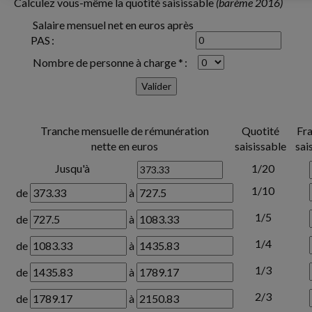
Calculez vous-même la quotité saisissable
(barème 2016)
Salaire mensuel net en euros après
PAS :
Nombre de personne à charge * :
Tranche mensuelle de rémunération
Quotité
Fra
nette en euros
saisissable
sai
Jusqu'à
1/20
1/10
de
à
1/5
de
à
1/4
de
à
1/3
de
à
2/3
de
à