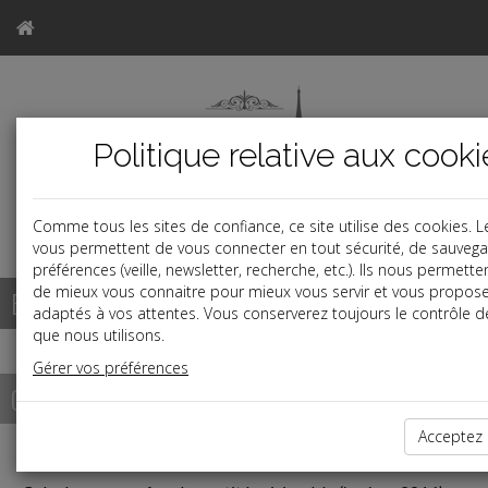
Politique relative aux cooki
Comme tous les sites de confiance, ce site utilise des cookies. 
a
vous permettent de vous connecter en tout sécurité, de sauvega
préférences (veille, newsletter, recherche, etc.). Ils nous permett
de mieux vous connaitre pour mieux vous servir et vous propose
Base documentaire
adaptés à vos attentes. Vous conserverez toujours le contrôle d
que nous utilisons.
Gérer vos préférences
Outils de calcul
Acceptez 
er
Saisie sur salaire (barème au 1
Avril 2026)