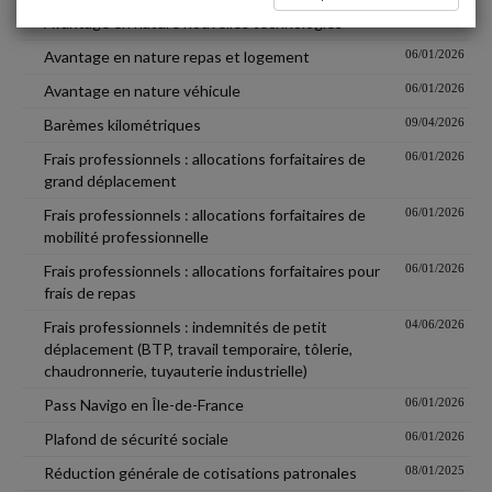
Avantage en nature nouvelles technologies
03/09/2025
Avantage en nature repas et logement
06/01/2026
Avantage en nature véhicule
06/01/2026
Barèmes kilométriques
09/04/2026
Frais professionnels : allocations forfaitaires de
06/01/2026
grand déplacement
Frais professionnels : allocations forfaitaires de
06/01/2026
mobilité professionnelle
Frais professionnels : allocations forfaitaires pour
06/01/2026
frais de repas
Frais professionnels : indemnités de petit
04/06/2026
déplacement (BTP, travail temporaire, tôlerie,
chaudronnerie, tuyauterie industrielle)
Pass Navigo en Île-de-France
06/01/2026
Plafond de sécurité sociale
06/01/2026
Réduction générale de cotisations patronales
08/01/2025