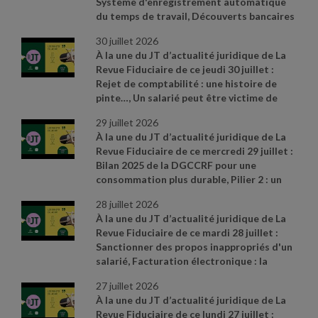
Système d'enregistrement automatique
du temps de travail, Découverts bancaires
consentis aux professionnels : taux
30 juillet 2026
d'intérêt en légère baisse, Revenus
À la une du JT d’actualité juridique de La
fonciers : une facture de travaux qui ne
Revue Fiduciaire de ce jeudi 30 juillet :
convainc pas. Sources et références par
Rejet de comptabilité : une histoire de
ordre d’apparition à l’écran :
- CAA
pinte…, Un salarié peut être victime de
Marseille n° 24MA03292 du 28 mai 2026
-
harcèlement sans être directement visé,
Cass. soc. 8 juillet 2026, n° 24
- 17481 D
-
29 juillet 2026
Le créancier d'un associé ne peut pas
Cass civ., 3e ch., 11 juin 2026, n° 24
- 19326
-
À la une du JT d’actualité juridique de La
demander la dissolution d’une société
Cass. soc. 17 juin 2026, n° 24
- 21533 FD
-
Revue Fiduciaire de ce mercredi 29 juillet :
pour justes motifs. Sources et références
Avis relatif à l'application des articles L.
Bilan 2025 de la DGCCRF pour une
par ordre d’apparition à l’écran :
- CAA
314
- 6 du code de la consommation et L.
consommation plus durable, Pilier 2 : un
Marseille n° 24MA03292 du 28 mai 2026
-
313
- 5
- 1 du code monétaire et financier
délai supplémentaire pour la déclaration
Cass. soc. 8 juillet 2026, n° 24
- 17481 D
-
concernant l'usure du 26 juin 2026, JO du
28 juillet 2026
GIR, Avantages garantis aux salariés élus
Cass civ., 3e ch., 11 juin 2026, n° 24
- 19326
28, texte 53
- CAA Lyon n° 25LY02478 du 30
À la une du JT d’actualité juridique de La
municipaux en cas d'absence. Sources et
juin 2026
Revue Fiduciaire de ce mardi 28 juillet :
références par ordre d’apparition à l’écran
Sanctionner des propos inappropriés d'un
:
-
salarié, Facturation électronique : la
https://www.economie.gouv.fr/dgccrf/actualite
tolérance est de mise, Révision des baux
- dgccrf/bilan
- 2025
- de
- la
- dgccrf
- pour
27 juillet 2026
commerciaux et professionnels : les
- une
- consommation
- plus
- durable
- des
À la une du JT d’actualité juridique de La
indices pour le premier trimestre 2026 ont
- avancees
- concretes
- au
- service
- des
-
Revue Fiduciaire de ce lundi 27 juillet :
été publiés. Sources et références par